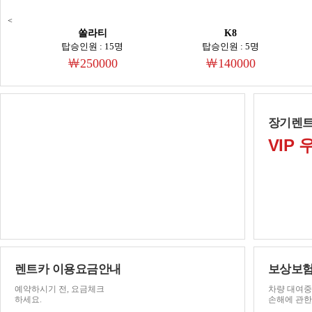
<
쏠라티
K8
탑승인원 : 15명
탑승인원 : 5명
￦250000
￦140000
대민렌트카
장기렌트
세종점 오픈!
VIP
[대민렌트카에 세종점이 생겼습니다.]
대민렌트카
싼타페
그랜저HG
고객에 한해
탑승인원 : 5명
탑승인원 : 5명
- 주소 : 세종특별시 고운동 마음안로 34번지
진행합니다.
- 고객센터 & 문의전화 : 044-863-3342
￦
￦100000
※
전차종 블랙박스와 네비게이션이 설치 및 사용가능
합니다.
렌트카 이용요금안내
보상보험
예약하시기 전, 요금체크
차량 대여중
하세요.
손해에 관한