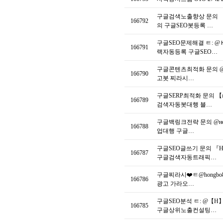
구글검색노출향상 문의 
166792
의 구글SEO봇등록 …
구글SEO문제해결 ㅌ:
166791
랙자동등록 구글SEO…
구글콘텐츠최적화 문의 @
166790
고봇 찌라시…
구글SERP최적화 문의 
166789
검색자동봇대행 블…
구글백링크전략 문의 @ʜ
166788
업대행 구글…
구글SEO글쓰기 문의 
166787
구글검색자동트래픽…
구글찌라시❤️ㅌ@hong
166786
광고 가라오…
구글SEO분석 ㅌ: @【
166785
구글상위노출컨설팅…