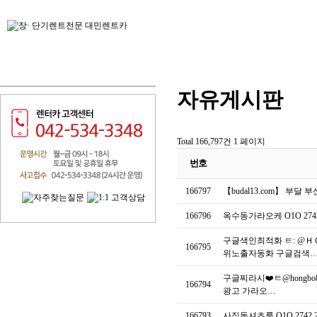
자유게시판
Total 166,797건
1 페이지
번호
166797
【budal13.com】 부
166796
옥수동가라오케 O1O 27
구글색인최적화 ㅌ: @
166795
위노출자동화 구글검색
구글찌라시❤️ㅌ@hong
166794
광고 가라오…
166793
사직동셔츠룸 O1O 2742 